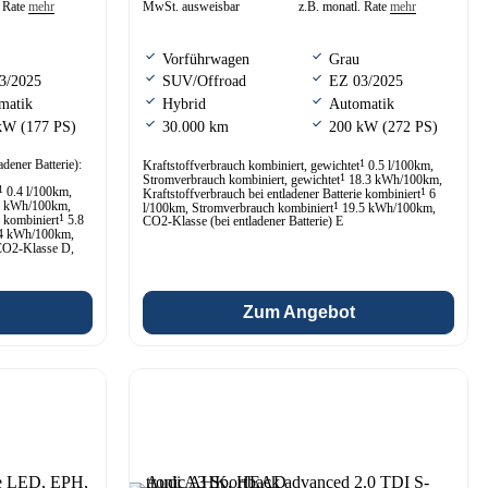
. Rate
mehr
MwSt. ausweisbar
z.B. monatl. Rate
mehr
Vorführwagen
Grau
3/2025
SUV/Offroad
EZ 03/2025
matik
Hybrid
Automatik
kW (177 PS)
30.000 km
200 kW (272 PS)
1
Kraftstoffverbrauch kombiniert, gewichtet
0.5 l/100km,
1
Stromverbrauch kombiniert, gewichtet
18.3 kWh/100km,
1
0.4 l/100km,
1
Kraftstoffverbrauch bei entladener Batterie kombiniert
6
 kWh/100km,
1
l/100km, Stromverbrauch kombiniert
19.5 kWh/100km,
1
e kombiniert
5.8
CO2-Klasse (bei entladener Batterie) E
4 kWh/100km,
CO2-Klasse D,
Zum Angebot