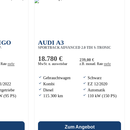
IGO
AUDI A3
-
SPORTBACK ADVANCED 2.0 TDI S-TRONIC
AHK, HEAD
18.780 €
239,00 €
. Rate
mehr
MwSt. n. ausweisbar
z.B. monatl. Rate
mehr
Gebrauchtwagen
Schwarz
1/2022
Kombi
EZ 12/2020
tgetriebe
Diesel
Automatik
W (95 PS)
115.300 km
110 kW (150 PS)
Zum Angebot