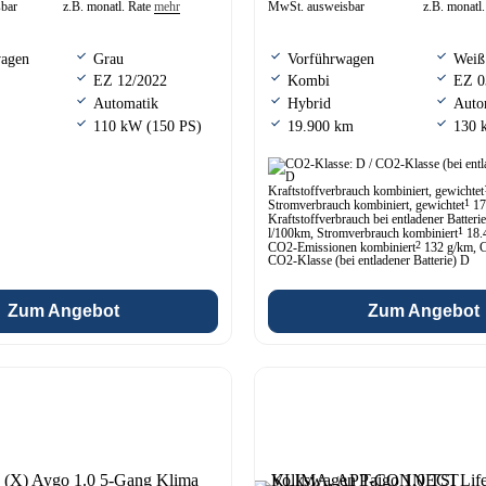
sbar
z.B. monatl. Rate
mehr
MwSt. ausweisbar
z.B. monatl
wagen
Grau
Vorführwagen
Weiß
EZ 12/2022
Kombi
EZ 0
Automatik
Hybrid
Auto
110 kW (150 PS)
19.900 km
130 
Kraftstoffverbrauch kombiniert, gewichtet
1
Stromverbrauch kombiniert, gewichtet
17
Kraftstoffverbrauch bei entladener Batteri
1
l/100km, Stromverbrauch kombiniert
18.
2
CO2-Emissionen kombiniert
132 g/km, 
CO2-Klasse (bei entladener Batterie) D
Zum Angebot
Zum Angebot