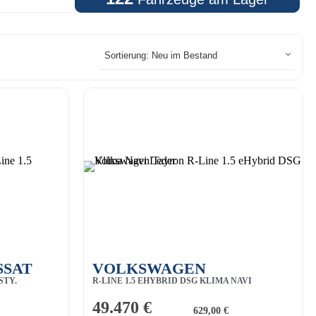
SSAT
VOLKSWAGEN
STY.
R-LINE 1.5 EHYBRID DSG KLIMA NAVI
TAYRON
LEDER
49.470 €
629,00 €