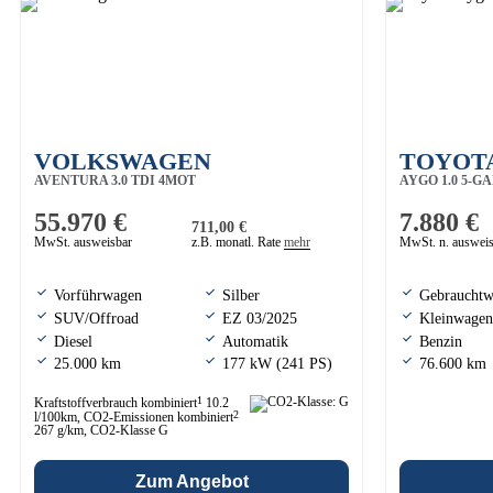
VOLKSWAGEN
TOYOTA
AVENTURA 3.0 TDI 4MOT
AYGO 1.0 5-G
AMAROK
STHZ+MATRIX+SIDE
55.970 €
7.880 €
711,00 €
MwSt. ausweisbar
z.B. monatl. Rate
mehr
MwSt. n. auswei
Vorführwagen
Silber
Gebraucht
SUV/Offroad
EZ 03/2025
Kleinwagen
Diesel
Automatik
Benzin
25.000 km
177 kW (241 PS)
76.600 km
1
Kraftstoffverbrauch kombiniert
10.2
2
l/100km, CO2-Emissionen kombiniert
267 g/km, CO2-Klasse G
Zum Angebot