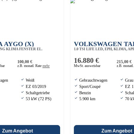
 AYGO (X)
VOLKSWAGEN TA
ANG KLIMA FENSTER EL.
1.0 TSI LIFE LED, EPH, KLIMA, APP
CONNECT
16.880 €
100,00 €
215,00 €
sbar
z.B. monatl. Rate
mehr
MwSt. ausweisbar
z.B. monatl
wagen
Weiß
Gebrauchtwagen
Grau
EZ 03/2019
Sport/Coupé
EZ 1
Schaltgetriebe
Benzin
Schal
53 kW (72 PS)
5.900 km
70 k
Zum Angebot
Zum Angebot