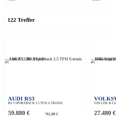
122 Treffer
AUDI RS3
VOLKS
RS 3 SPORTBACK 2.5 TFSI S-TRONIC
VIII LIM. R-L
ABGAS, 280,HEAD
TOTW,
59.880 €
27.480 €
761,00 €